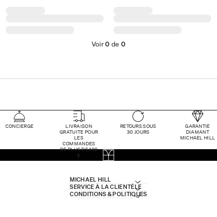
Voir
0
de
0
CONCIERGE
LIVRAISON
RETOURS SOUS
GARANTIE
GRATUITE POUR
30 JOURS
DIAMANT
LES
MICHAEL HILL
COMMANDES
DE PLUS DE 100
$
MICHAEL HILL
SERVICE À LA CLIENTÈLE
CONDITIONS & POLITIQUES