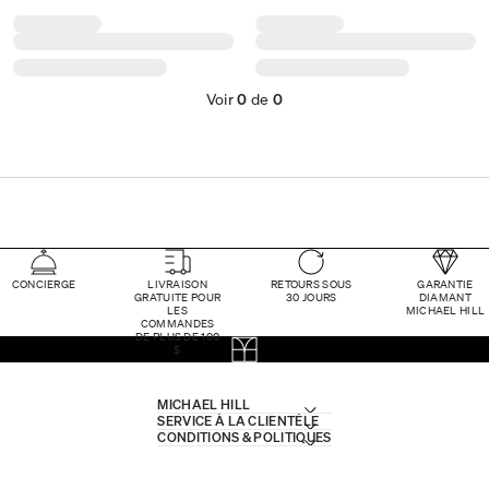
Voir
0
de
0
CONCIERGE
LIVRAISON
RETOURS SOUS
GARANTIE
GRATUITE POUR
30 JOURS
DIAMANT
LES
MICHAEL HILL
COMMANDES
DE PLUS DE 100
$
MICHAEL HILL
SERVICE À LA CLIENTÈLE
CONDITIONS & POLITIQUES