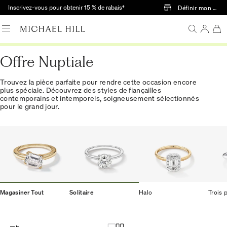
Passer au contenu principal
Inscrivez-vous pour obtenir 15 % de rabais†
Définir mon mag
Offre Nuptiale
Trouvez la pièce parfaite pour rendre cette occasion encore
plus spéciale. Découvrez des styles de fiançailles
contemporains et intemporels, soigneusement sélectionnés
pour le grand jour.
Magasiner Tout
Solitaire
Halo
Trois 