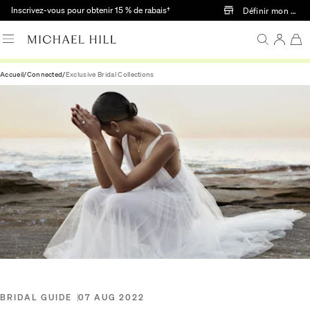
Passer au contenu principal
Inscrivez-vous pour obtenir 15 % de rabais†
Définir mon mag
Accueil
/
Connected
/
Exclusive Bridal Collections
BRIDAL GUIDE
07 AUG 2022