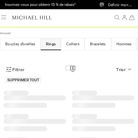
Passer au contenu principal
Inscrivez-vous pour obtenir 15 % de rabais†
Définir mon mag
Accueil
Boucles d’oreilles
Rings
Colliers
Bracelets
Hommes
Filtrer
Trier
Menu des filtres d'articles
SUPPRIMER TOUT