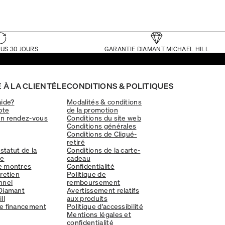
US 30 JOURS
GARANTIE DIAMANT MICHAEL HILL
 À LA CLIENTÈLE
CONDITIONS & POLITIQUES
aide?
Modalités & conditions
pte
de la promotion
un rendez-vous
Conditions du site web
Conditions générales
Conditions de Cliqué-
retiré
 statut de la
Conditions de la carte-
e
cadeau
e montres
Confidentialité
tretien
Politique de
nnel
remboursement
Diamant
Avertissement relatifs
ll
aux produits
e financement
Politique d'accessibilité
Mentions légales et
confidentialité