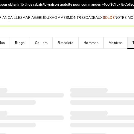
Passer au contenu principal
pour obtenir 15 % de rabais†
Livraison gratuite pour commandes +100 $
Click & Colle
FIANÇAILLES
MARIAGE
BIJOUX
HOMMES
MONTRES
CADEAUX
SOLDE
NOTRE MO
les
Rings
Colliers
Bracelets
Hommes
Montres