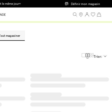
ct le même jour+
Définir mon magasin
NDE
Tout magasiner
Trier: