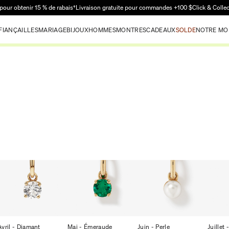
Passer au contenu principal
pour obtenir 15 % de rabais†
Livraison gratuite pour commandes +100 $
Click & Colle
FIANÇAILLES
MARIAGE
BIJOUX
HOMMES
MONTRES
CADEAUX
SOLDE
NOTRE MO
Avril - Diamant
Mai - Émeraude
Juin - Perle
Juillet 