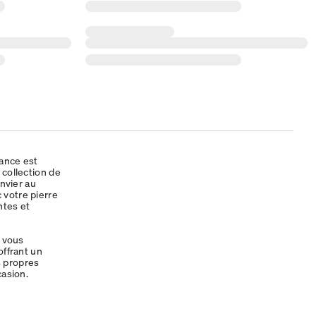
sance est
 collection de
anvier au
 votre pierre
ntes et
, vous
offrant un
s propres
casion.