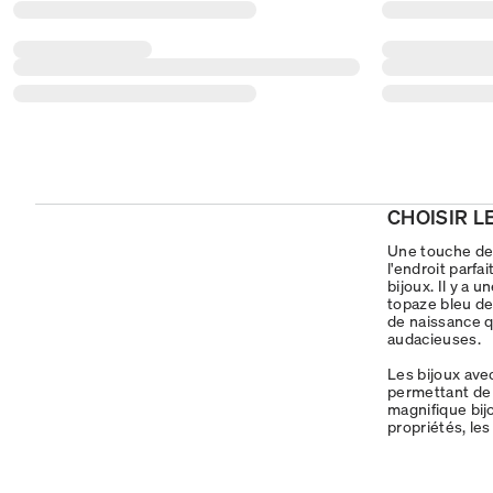
CHOISIR L
Une touche de 
l'endroit parf
bijoux. Il y a 
topaze bleu de
de naissance q
audacieuses.
Les bijoux ave
permettant de 
magnifique bij
propriétés, le