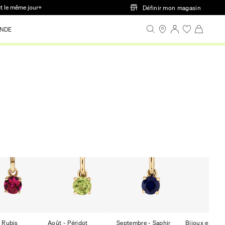
ct le même jour+
Définir mon magasin
NDE
- Rubis
Août - Péridot
Septembre - Saphir
Bijoux en opa