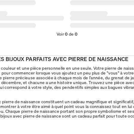
Voir
0
de
0
ES BIJOUX PARFAITS AVEC PIERRE DE NAISSANCE
couleur et une pièce personnelle en une seule. Votre pierre de nais
ait pour commencer lorsque vous ajoutez un peu plus de "vous" à votre
une pierre précieuse associée à chaque mois de l'année, du grenat de j
 décembre, et chacune a une histoire unique. Trouvez une pièce avec
ui correspond à votre style, des pendentifs simples aux bagues vibra
c pierre de naissance constituent un cadeau magnifique et significatif
montrer à votre être aimé à quel point vous la connaissez tout en lui 
ou. Chaque pierre de naissance portant son propre symbolisme et se
s bijoux avec pierre de naissance sont un cadeau parfait pour toute oc