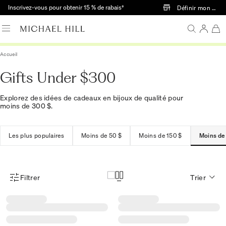
Passer au contenu principal
Inscrivez-vous pour obtenir 15 % de rabais†
Définir mon mag
Accueil
Gifts Under $300
Explorez des idées de cadeaux en bijoux de qualité pour
moins de 300 $.
Les plus populaires
Moins de 50 $
Moins de 150 $
Moins de
Filtrer
Trier
Menu des filtres d'articles