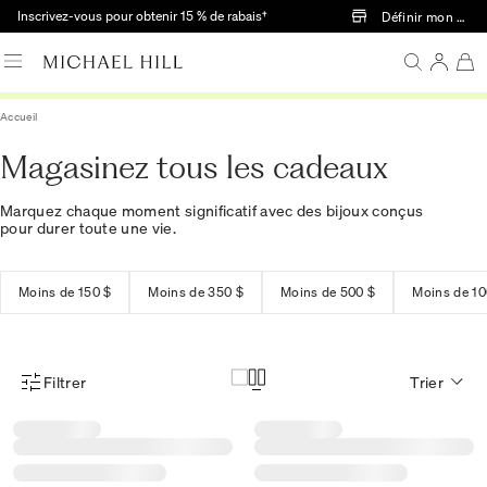
Passer au contenu principal
Inscrivez-vous pour obtenir 15 % de rabais†
Définir mon mag
Accueil
Magasinez tous les cadeaux
Marquez chaque moment significatif avec des bijoux conçus
pour durer toute une vie.
Moins de 150 $
Moins de 350 $
Moins de 500 $
Moins de 10
Filtrer
Trier
Menu des filtres d'articles