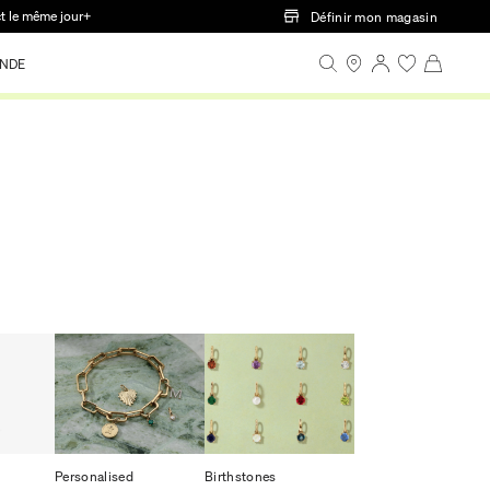
ct le même jour+
Définir mon magasin
NDE
Personalised
Birthstones