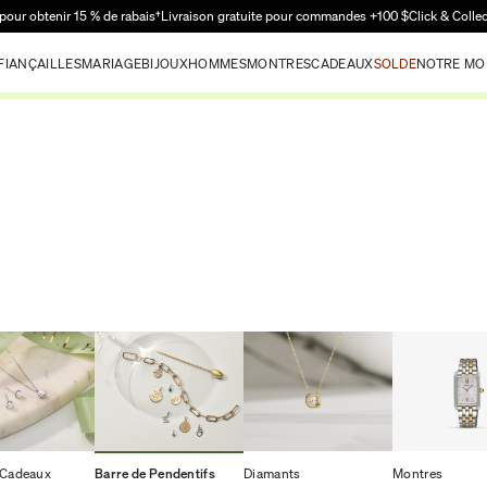
Passer au contenu principal
pour obtenir 15 % de rabais†
Livraison gratuite pour commandes +100 $
Click & Colle
FIANÇAILLES
MARIAGE
BIJOUX
HOMMES
MONTRES
CADEAUX
SOLDE
NOTRE MO
 Cadeaux
Barre de Pendentifs
Diamants
Montres