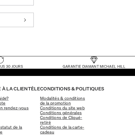
US 30 JOURS
GARANTIE DIAMANT MICHAEL HILL
 À LA CLIENTÈLE
CONDITIONS & POLITIQUES
aide?
Modalités & conditions
pte
de la promotion
un rendez-vous
Conditions du site web
Conditions générales
Conditions de Cliqué-
retiré
 statut de la
Conditions de la carte-
e
cadeau