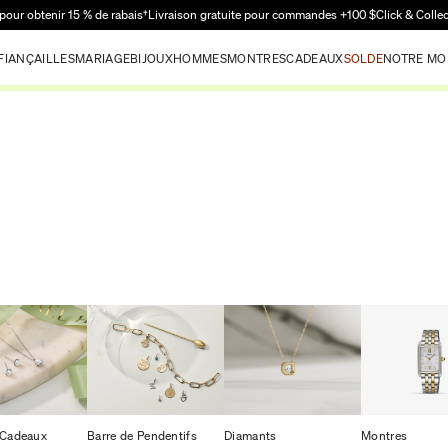
Passer au contenu principal
pour obtenir 15 % de rabais†
Livraison gratuite pour commandes +100 $
Click & Colle
FIANÇAILLES
MARIAGE
BIJOUX
HOMMES
MONTRES
CADEAUX
SOLDE
NOTRE MO
 Cadeaux
Barre de Pendentifs
Diamants
Montres