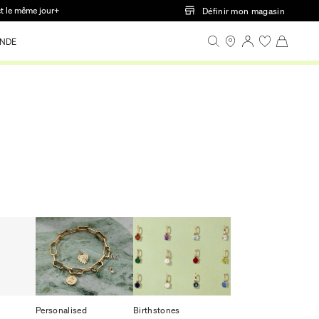
ct le même jour+
Définir mon magasin
NDE
Personalised
Birthstones