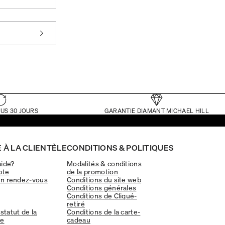
US 30 JOURS
GARANTIE DIAMANT MICHAEL HILL
 À LA CLIENTÈLE
CONDITIONS & POLITIQUES
aide?
Modalités & conditions
pte
de la promotion
un rendez-vous
Conditions du site web
Conditions générales
Conditions de Cliqué-
retiré
 statut de la
Conditions de la carte-
e
cadeau