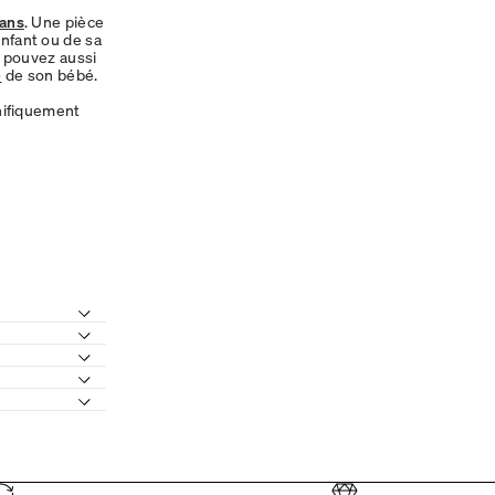
mans
. Une pièce
nfant ou de sa
s pouvez aussi
e
de son bébé.
nifiquement