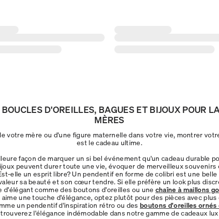
 BOUCLES D'OREILLES, BAGUES ET BIJOUX POUR L
MÈRES
 de votre mère ou d'une figure maternelle dans votre vie, montrer vo
est le cadeau ultime.
lleure façon de marquer un si bel événement qu'un cadeau durable po
joux peuvent durer toute une vie, évoquer de merveilleux souvenirs 
st-elle un esprit libre? Un pendentif en forme de colibri est une belle
aleur sa beauté et son cœur tendre. Si elle préfère un look plus disc
 d'élégant comme des boutons d'oreilles ou une
chaîne à maillons g
i aime une touche d'élégance, optez plutôt pour des pièces avec plus
omme un pendentif d'inspiration rétro ou des
boutons d'oreilles ornés
 trouverez l'élégance indémodable dans notre gamme de cadeaux lux