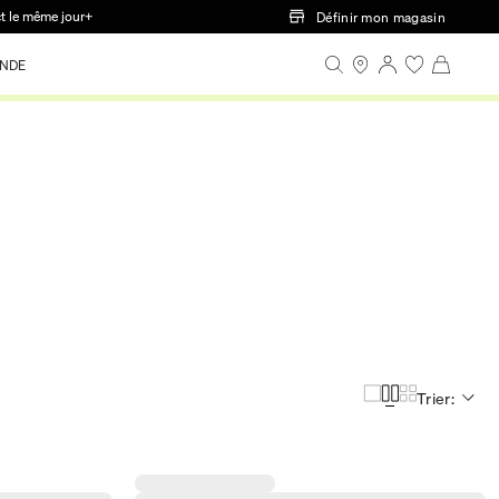
ct le même jour+
Définir mon magasin
NDE
Trier: