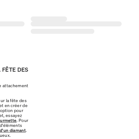
A FÊTE DES
tre attachement
ur la fête des
et en créer de
 option pour
ret, essayez
ourmette
. Pour
 d'éléments
 d'un diamant
.
ueux.