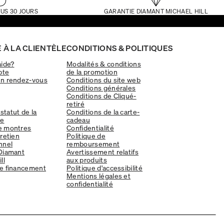
US 30 JOURS
GARANTIE DIAMANT MICHAEL HILL
 À LA CLIENTÈLE
CONDITIONS & POLITIQUES
aide?
Modalités & conditions
pte
de la promotion
un rendez-vous
Conditions du site web
Conditions générales
Conditions de Cliqué-
retiré
 statut de la
Conditions de la carte-
e
cadeau
e montres
Confidentialité
tretien
Politique de
nnel
remboursement
Diamant
Avertissement relatifs
ll
aux produits
e financement
Politique d'accessibilité
Mentions légales et
confidentialité