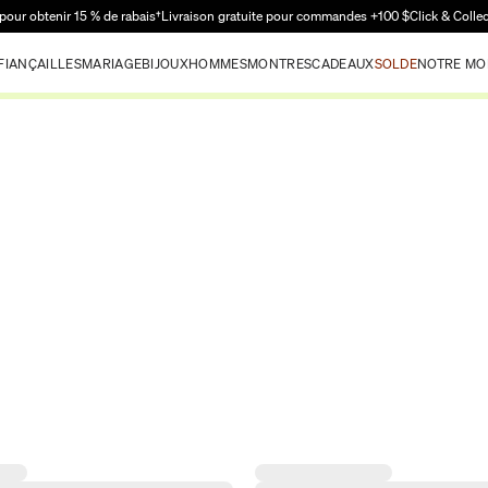
Passer au contenu principal
pour obtenir 15 % de rabais†
Livraison gratuite pour commandes +100 $
Click & Colle
FIANÇAILLES
MARIAGE
BIJOUX
HOMMES
MONTRES
CADEAUX
SOLDE
NOTRE MO