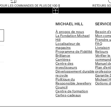
POUR LES COMMANDES DE PLUS DE 100 $
RETOURS SO
MICHAEL HILL
SERVICE
À propos de nous
Besoin d'
La Fondation Michael
Mon com
Hill
Prendre 
Localisateur de
FAQ
magasins
Livraison
Programme de Fidélité
Retours
Brilliance
Vérifier le
Carrières
command
Centre des
Manuel d
investisseurs
Plan d'en
Développement durable
professio
re:cycle
Garantie 
Politique du
Michael Hi
Responsible Jewellery
Options d
Council
Centre de formation
Cartes-cadeaux