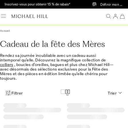
Passer au contenu principal
Inscrivez-vous pour obtenir 15 % de rabais†
Définir mon mag
Accueil
Cadeau de la fête des Mères
Rendez sa journée inoubliable avec un cadeau aussi
intemporel qu’elle. Découvrez la magnifique collection de
colliers
, boucles d’oreilles, bagues et plus chez Michael Hill—
avec désormais des sélections exclusives pour la Fête des
Mères et des pièces en édition limitée qu’elle chérira pour
toujours.
Filtrer
Trier
Menu des filtres d'articles