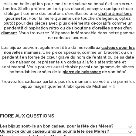
est une belle option pour mettre en valeur sa beauté et son cœur
tendre. Si elle préfère un look plus discret, essayez quelque chose
d'élégant comme des boutons d'oreilles ou une
chaîne à maillons
gourmette
. Pour la mère qui aime une touche d'élégance, optez
plutôt pour des pièces avec plus d'éléments décoratifs comme un
pendentif d'inspiration rétro ou des
boutons d'oreilles ornés d'un
diamant
. Vous trouverez l'élégance indémodable dans notre gamme
de cadeaux luxueux.
Les bijoux peuvent également être de merveilleux
cadeaux pour les
nouvelles mamans
. Une pièce spéciale, comme un bracelet ou un
pendentif en forme de cœur gravé du nom de l'enfant ou de sa date
de naissance, représente un cadeau à la fois attentionné et
sentimental. Vous pouvez aussi choisir parmi une gamme de pièces
indémodables ornées de la
pierre de naissance
de son bébé.
Trouvez les cadeaux parfaits pour les mamans de votre vie parmi les
bijoux magnifiquement fabriqués de Michael Hill.
FIORE AUX QUESTIONS
Les bijoux sont-ils un bon cadeau pour la fête des Mères?
Qu'est-ce qu'un cadeau unique pour la fête des Mères?
Qu'est-ce que la fête des Mères ?