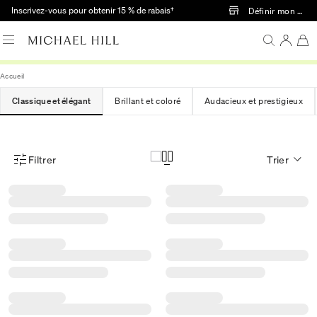
Passer au contenu principal
Inscrivez-vous pour obtenir 15 % de rabais†
Définir mon mag
Accueil
Classique et élégant
Brillant et coloré
Audacieux et prestigieux
Filtrer
Trier
Menu des filtres d'articles