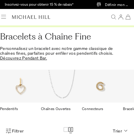
Passer au contenu principal
Inscrivez-vous pour obtenir 15 % de rabais†
Définir mon mag
Bracelets à Chaîne Fine
Personnalisez un bracelet avec notre gamme classique de
chaînes fines, parfaites pour enfiler vos pendentifs choisis.
Découvrez Pendant Bar.
Pendentifs
Chaînes Ouvertes
Connecteurs
Bracel
Filtrer
Trier
Menu des filtres d'articles