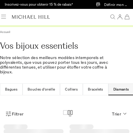
Passer au contenu principal
Inscrivez-vous pour obtenir 15 % de rabais†
Définir mon mag
Accueil
Vos bijoux essentiels
Notre sélection des meilleurs modèles intemporels et
polyvalents, que vous pouvez porter tous les jours, avec
différentes tenues, et utiliser pour étoffer votre coffre à
bijoux.
Bagues
Boucles d'oreille
Colliers
Bracelets
Diamants
Filtrer
Trier
Menu des filtres d'articles