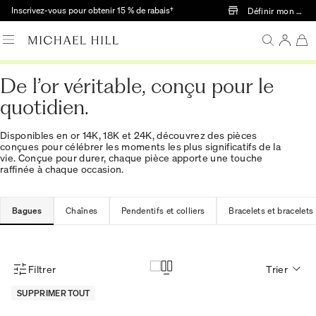
Passer au contenu principal
Inscrivez-vous pour obtenir 15 % de rabais†
Définir mon mag
De l’or véritable, conçu pour le
quotidien.
Disponibles en or 14K, 18K et 24K, découvrez des pièces
conçues pour célébrer les moments les plus significatifs de la
vie. Conçue pour durer, chaque pièce apporte une touche
raffinée à chaque occasion.
Bagues
Chaînes
Pendentifs et colliers
Bracelets et bracelets
Filtrer
Trier
Menu des filtres d'articles
SUPPRIMER TOUT