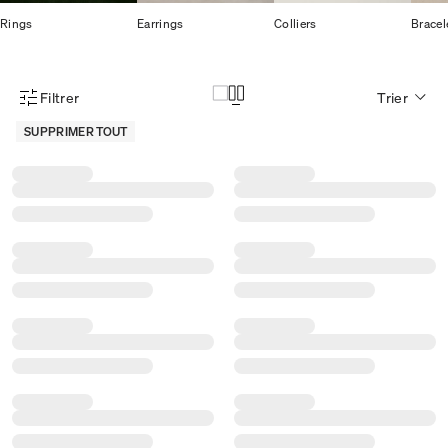
Rings
Earrings
Colliers
Bracel
Filtrer
Trier
Menu des filtres d'articles
SUPPRIMER TOUT