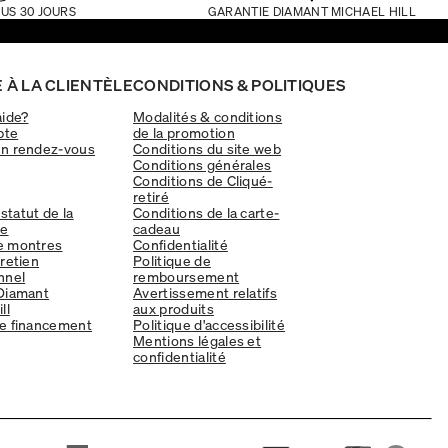
US 30 JOURS
GARANTIE DIAMANT MICHAEL HILL
 À LA CLIENTÈLE
CONDITIONS & POLITIQUES
aide?
Modalités & conditions
pte
de la promotion
un rendez-vous
Conditions du site web
Conditions générales
Conditions de Cliqué-
retiré
 statut de la
Conditions de la carte-
e
cadeau
e montres
Confidentialité
tretien
Politique de
nnel
remboursement
Diamant
Avertissement relatifs
ll
aux produits
e financement
Politique d'accessibilité
Mentions légales et
confidentialité