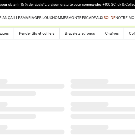
Passer au contenu principal
pour obtenir 15 % de rabais†
Livraison gratuite pour commandes +100 $
Click & Colle
FIANÇAILLES
MARIAGE
BIJOUX
HOMMES
MONTRES
CADEAUX
SOLDE
NOTRE MO
agues
Pendentifs et colliers
Bracelets et joncs
Chaînes
Cof