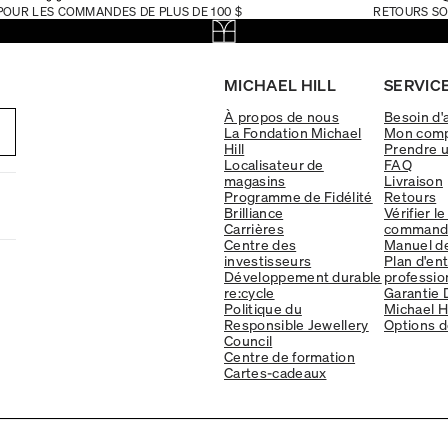
POUR LES COMMANDES DE PLUS DE 100 $
RETOURS SO
MICHAEL HILL
SERVICE
À propos de nous
Besoin d'
La Fondation Michael
Mon com
Hill
Prendre 
Localisateur de
FAQ
magasins
Livraison
Programme de Fidélité
Retours
Brilliance
Vérifier le
Carrières
command
Centre des
Manuel d
investisseurs
Plan d'en
Développement durable
professio
re:cycle
Garantie 
Politique du
Michael Hi
Responsible Jewellery
Options d
Council
Centre de formation
Cartes-cadeaux