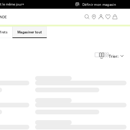
ct le même jour+
Définir mon magasin
NDE
frets
Magasiner tout
Trier: