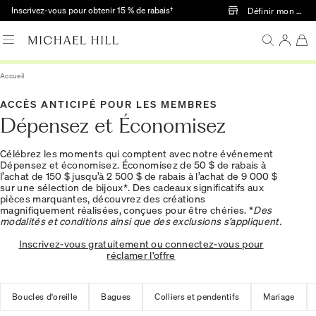
Passer au contenu principal
Inscrivez-vous pour obtenir 15 % de rabais†
Définir mon mag
Accueil
ACCÈS ANTICIPÉ POUR LES MEMBRES
Dépensez et Économisez
Célébrez les moments qui comptent avec notre événement
Dépensez et économisez. Économisez de 50 $ de rabais à
l’achat de 150 $ jusqu’à 2 500 $ de rabais à l’achat de 9 000 $
sur une sélection de bijoux*. Des cadeaux significatifs aux
pièces marquantes, découvrez des créations
magnifiquement réalisées, conçues pour être chéries. *
Des
modalités et conditions ainsi que des exclusions s’appliquent.
Inscrivez-vous gratuitement ou connectez-vous pour
réclamer l'offre
Boucles d'oreille
Bagues
Colliers et pendentifs
Mariage