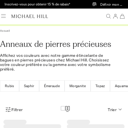
Passer au contenu principal
Inscrivez-vous pour obtenir 15 % de rabais†
Définir mon mag
Accueil
Anneaux de pierres précieuses
Affichez vos couleurs avec notre gamme étincelante de
bagues en pierres précieuses chez Michael Hill. Choisissez
votre couleur préférée ou la gemme avec votre symbolisme
préféré.
Rubis
Saphir
Émeraude
Morganite
Topaz
Aquama
Filtrer
Trier
Menu des filtres d'articles