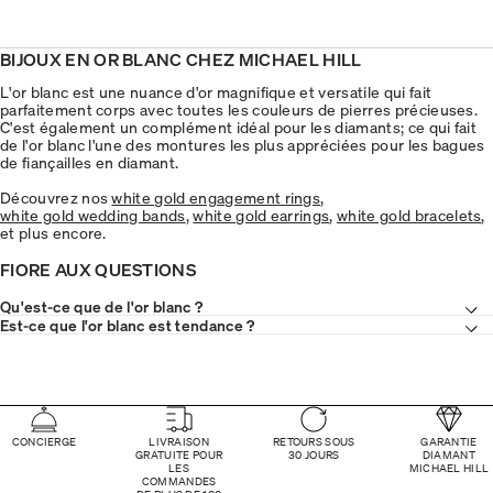
BIJOUX EN OR BLANC CHEZ MICHAEL HILL
L'or blanc est une nuance d'or magnifique et versatile qui fait
parfaitement corps avec toutes les couleurs de pierres précieuses.
C'est également un complément idéal pour les diamants; ce qui fait
de l'or blanc l'une des montures les plus appréciées pour les bagues
de fiançailles en diamant.
Découvrez nos
white gold engagement rings
,
white gold wedding bands
,
white gold earrings
,
white gold bracelets
,
et plus encore.
FIORE AUX QUESTIONS
Qu'est-ce que de l'or blanc ?
Est-ce que l'or blanc est tendance ?
CONCIERGE
LIVRAISON
RETOURS SOUS
GARANTIE
GRATUITE POUR
30 JOURS
DIAMANT
LES
MICHAEL HILL
COMMANDES