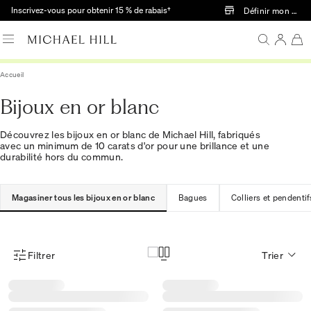
Passer au contenu principal
Inscrivez-vous pour obtenir 15 % de rabais†
Définir mon mag
Accueil
Bijoux en or blanc
Découvrez les bijoux en or blanc de Michael Hill, fabriqués
avec un minimum de 10 carats d'or pour une brillance et une
durabilité hors du commun.
Magasiner tous les bijoux en or blanc
Bagues
Colliers et pendentif
Filtrer
Trier
Menu des filtres d'articles