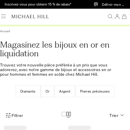
Passer au contenu principal
Inscrivez-vous pour obtenir 15 % de rabais†
Définir mon mag
Accueil
Magasinez les bijoux en or en
liquidation
Trouvez votre nouvelle pièce préférée à un prix que vous
adorerez, avec notre gamme de bijoux et accessoires en or
pour hommes et femmes en solde chez Michael Hill.
Diamants
Or
Argent
Pierres précieuses
Filtrer
Trier
Menu des filtres d'articles