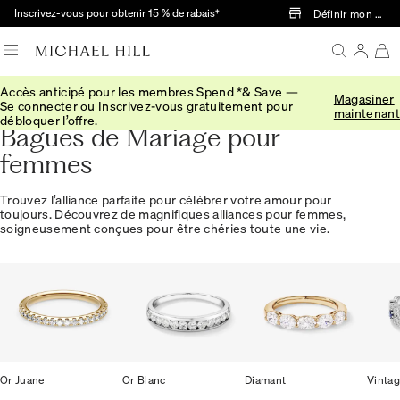
Passer au contenu principal
Inscrivez-vous pour obtenir 15 % de rabais†
Définir mon mag
Accès anticipé pour les membres Spend *& Save —
Magasiner
Accueil
Se connecter
ou
Inscrivez-vous gratuitement
pour
maintenant
débloquer l’offre.
Bagues de Mariage pour
femmes
Trouvez l’alliance parfaite pour célébrer votre amour pour
toujours. Découvrez de magnifiques alliances pour femmes,
soigneusement conçues pour être chéries toute une vie.
Or Juane
Or Blanc
Diamant
Vinta