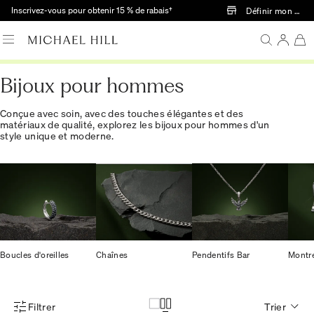
Passer au contenu principal
Inscrivez-vous pour obtenir 15 % de rabais†
Définir mon mag
Bijoux pour hommes
Conçue avec soin, avec des touches élégantes et des
matériaux de qualité, explorez les bijoux pour hommes d'un
style unique et moderne.
Boucles d'oreilles
Chaînes
Pendentifs Bar
Montr
Filtrer
Trier
Menu des filtres d'articles