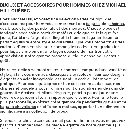
BIJOUX ET ACCESSOIRES POUR HOMMES CHEZ MICHAEL
HILL QUÉBEC
Chez Michael Hill, explorez une sélection variée de bijoux et
d'accessoires pour hommes, comprenant des
bagues
, des
chaînes
,
des
bracelets
, des pendentifs et des
montres
. Chaque pièce est
fabriquée avec soin à partir de matériaux de qualité tels que l'or
jaune, l'or blanc, l'argent sterling et le titane noir, garantissant un
parfait équilibre entre style et durabilité. Que vous recherchiez des
cadeaux d'anniversaire pour homme, des cadeaux de graduation
pour lui, ou simplement une façon spéciale de montrer votre
appréciation, notre gamme propose quelque chose pour chaque
goût.
Notre collection de montres pour hommes comprend une variété de
styles, allant des
montres classiques à bracelet en cuir
aux designs
élégants en acier inoxydable, assurant un cadeau intemporel et
pratique. Pour ceux qui apprécient un accessoire audacieux, nos
chaînes et bracelets pour hommes sont disponibles en designs de
gourmette épaisse et Miami élégante, parfaits pour ajouter une
touche de personnalité à n'importe quelle tenue. Pour une touche
plus personnelle, explorez notre gamme de pendentifs gravés et de
bagues chevalières
en différents métaux, apportant une dimension
significative à sa collection de bijoux.
Si vous cherchez le
cadeau parfait pour un homme
, vous ne pouvez
pas vous tromper avec une pièce élégante de notre gamme. Qu'il