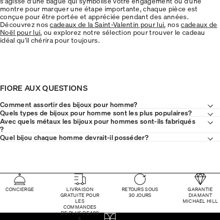
s'agisse d'une bague qui symbolise votre engagement ou d'une
montre pour marquer une étape importante, chaque pièce est
conçue pour être portée et appréciée pendant des années.
Découvrez nos
cadeaux de la Saint-Valentin pour lui
, nos
cadeaux de
Noël pour lui
, ou explorez notre sélection pour trouver le cadeau
idéal qu'il chérira pour toujours.
FIORE AUX QUESTIONS
Comment assortir des bijoux pour homme?
Quels types de bijoux pour homme sont les plus populaires?
Avec quels métaux les bijoux pour hommes sont-ils fabriqués
?
Quel bijou chaque homme devrait-il posséder?
CONCIERGE
LIVRAISON
RETOURS SOUS
GARANTIE
GRATUITE POUR
30 JOURS
DIAMANT
LES
MICHAEL HILL
COMMANDES
DE PLUS DE 100
$