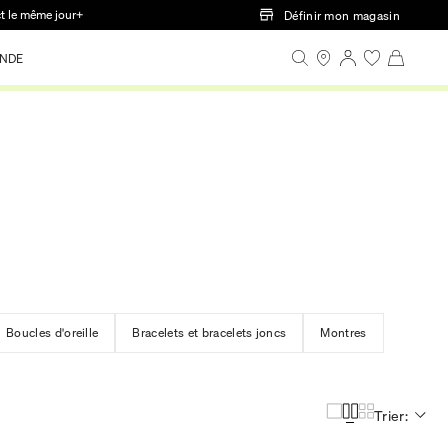
ct le même jour+
Définir mon magasin
NDE
Boucles d'oreille
Bracelets et bracelets joncs
Montres
Trier: