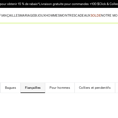
Passer au contenu principal
pour obtenir 15 % de rabais†
Livraison gratuite pour commandes +100 $
Click & Colle
FIANÇAILLES
MARIAGE
BIJOUX
HOMMES
MONTRES
CADEAUX
SOLDE
NOTRE MO
Bagues
Fiançailles
Pour hommes
Colliers et pendentifs