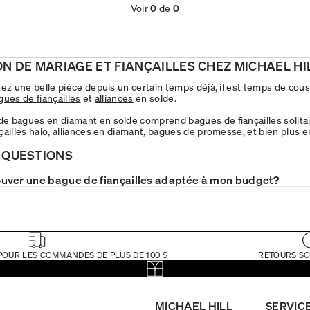
Voir
0
de
0
ON DE MARIAGE ET FIANÇAILLES CHEZ MICHAEL HI
tez une belle pièce depuis un certain temps déjà, il est temps de cous
gues de fiançailles
et
alliances
en solde.
e bagues en diamant en solde comprend
bagues de fiançailles solita
ailles halo
,
alliances en diamant
,
bagues de promesse
, et bien plus 
 QUESTIONS
uver une bague de fiançailles adaptée à mon budget?
POUR LES COMMANDES DE PLUS DE 100 $
RETOURS SO
MICHAEL HILL
SERVICE