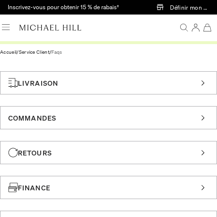
Passer au contenu principal
Inscrivez-vous pour obtenir 15 % de rabais†
Définir mon mag
Accueil
/
Service Client
/
Faqs
LIVRAISON
COMMANDES
RETOURS
FINANCE