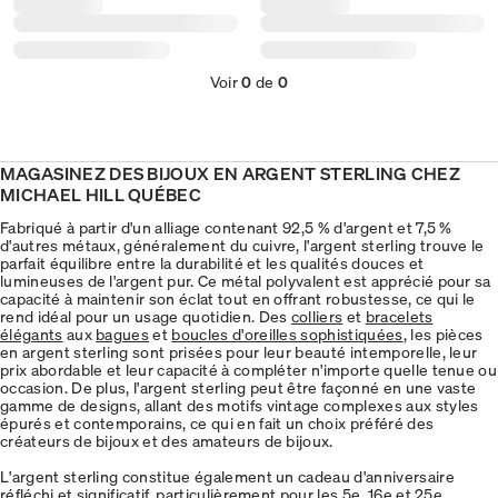
Voir
0
de
0
MAGASINEZ DES BIJOUX EN ARGENT STERLING CHEZ
MICHAEL HILL QUÉBEC
Fabriqué à partir d'un alliage contenant 92,5 % d'argent et 7,5 %
d'autres métaux, généralement du cuivre, l'argent sterling trouve le
parfait équilibre entre la durabilité et les qualités douces et
lumineuses de l'argent pur. Ce métal polyvalent est apprécié pour sa
capacité à maintenir son éclat tout en offrant robustesse, ce qui le
rend idéal pour un usage quotidien. Des
colliers
et
bracelets
élégants
aux
bagues
et
boucles d'oreilles sophistiquées
, les pièces
en argent sterling sont prisées pour leur beauté intemporelle, leur
prix abordable et leur capacité à compléter n'importe quelle tenue ou
occasion. De plus, l'argent sterling peut être façonné en une vaste
gamme de designs, allant des motifs vintage complexes aux styles
épurés et contemporains, ce qui en fait un choix préféré des
créateurs de bijoux et des amateurs de bijoux.
L'argent sterling constitue également un cadeau d'anniversaire
réfléchi et significatif, particulièrement pour les 5e, 16e et 25e