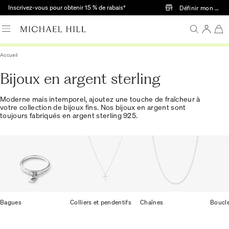
Passer au contenu principal
Inscrivez-vous pour obtenir 15 % de rabais†
Définir mon mag
Accueil
Bijoux en argent sterling
Moderne mais intemporel, ajoutez une touche de fraîcheur à
votre collection de bijoux fins. Nos bijoux en argent sont
toujours fabriqués en argent sterling 925.
Bagues
Colliers et pendentifs
Chaînes
Boucle