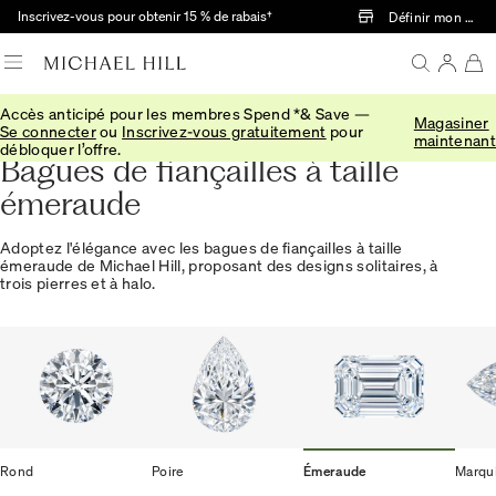
Passer au contenu principal
Inscrivez-vous pour obtenir 15 % de rabais†
Définir mon mag
Accès anticipé pour les membres Spend *& Save —
Magasiner
Accueil
Se connecter
ou
Inscrivez-vous gratuitement
pour
maintenant
débloquer l’offre.
Bagues de fiançailles à taille
émeraude
Adoptez l'élégance avec les bagues de fiançailles à taille
émeraude de Michael Hill, proposant des designs solitaires, à
trois pierres et à halo.
Rond
Poire
Émeraude
Marqu