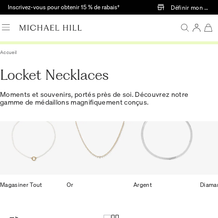
Passer au contenu principal
Inscrivez-vous pour obtenir 15 % de rabais†
Définir mon mag
Accueil
Locket Necklaces
Moments et souvenirs, portés près de soi. Découvrez notre
gamme de médaillons magnifiquement conçus.
Magasiner Tout
Or
Argent
Diama