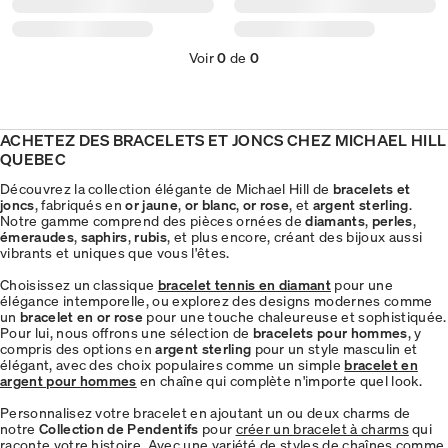
Voir
0
de
0
ACHETEZ DES BRACELETS ET JONCS CHEZ MICHAEL HILL
QUEBEC
Découvrez la collection élégante de Michael Hill de
bracelets et
joncs
, fabriqués en
or jaune
,
or blanc
,
or rose
, et
argent sterling
.
Notre gamme comprend des pièces ornées de
diamants
,
perles
,
émeraudes
,
saphirs
,
rubis
, et plus encore, créant des bijoux aussi
vibrants et uniques que vous l'êtes.
Choisissez un classique
bracelet tennis en diamant
pour une
élégance intemporelle, ou explorez des designs modernes comme
un
bracelet en or rose
pour une touche chaleureuse et sophistiquée.
Pour lui, nous offrons une sélection de
bracelets pour hommes
, y
compris des options en
argent sterling
pour un style masculin et
élégant, avec des choix populaires comme un simple
bracelet en
argent pour hommes
en chaîne qui complète n'importe quel look.
Personnalisez votre bracelet en ajoutant un ou deux charms de
notre
Collection de Pendentifs
pour
créer un bracelet à charms
qui
raconte votre histoire. Avec une variété de styles de chaînes comme