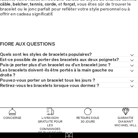
câble
,
belcher
,
tennis
,
corde
, et
forçat
, vous êtes sûr de trouver le
bracelet ou le jonc parfait pour refléter votre style personnel ou à
offrir en cadeau significatif.
FIORE AUX QUESTIONS
Quels sont les styles de bracelets populaires?
Est-ce possible de porter des bracelets aux deux poignets?
Puis-je porter plus d'un bracelet ou d'un bracelet jonc ?
Les bracelets doivent-ils être portés à la main gauche ou
droite ?
Pouvez-vous porter un bracelet tous les jours ?
Retirez-vous les bracelets lorsque vous dormez ?
CONCIERGE
LIVRAISON
RETOURS SOUS
GARANTIE
GRATUITE POUR
30 JOURS
DIAMANT
LES
MICHAEL HILL
COMMANDES
DE PLUS DE 100
$