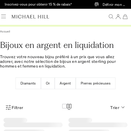
Passer au contenu principal
Inscrivez-vous pour obtenir 15 % de rabais†
Définir mon mag
Accueil
Bijoux en argent en liquidation
Trouvez votre nouveau bijou préféré à un prix que vous allez
adorer, avec notre sélection de bijoux en argent sterling pour
hommes et femmes en liquidation.
Diamants
Or
Argent
Pierres précieuses
Filtrer
Trier
Menu des filtres d'articles