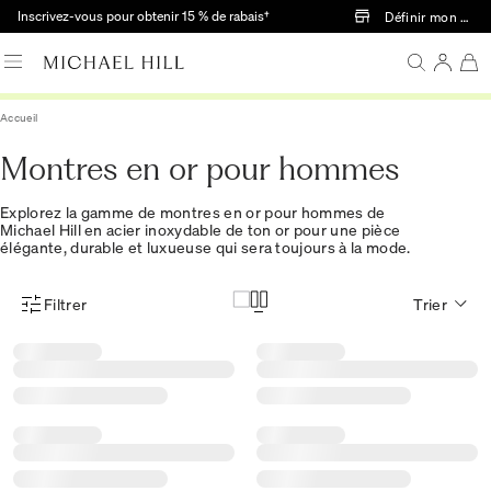
Passer au contenu principal
Inscrivez-vous pour obtenir 15 % de rabais†
Définir mon mag
Accueil
Montres en or pour hommes
Explorez la gamme de montres en or pour hommes de
Michael Hill en acier inoxydable de ton or pour une pièce
élégante, durable et luxueuse qui sera toujours à la mode.
Filtrer
Trier
Menu des filtres d'articles