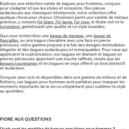
Explorez une sélection variée de bagues pour hommes, conçues
pour s’adapter à tous les styles et occasions. Des pièces
audacieuses aux classiques intemporels, notre collection offre
quelque chose pour chacun. Choisissez parmi une variété de métaux
précieux, y compris
l’or blanc, l’or jaune, l’or rose
, le titane noir et le
tungstène
, garantissant une qualité et un style durables.
Que vous recherchiez une
bague de mariage
, une
bague de
fiançailles
, ou une bague chevalière avec une face en pierre
précieuse, notre gamme propose à la fois des designs minimalistes
élégants et des bagues audacieuses et remarquables. Pour ceux qui
apprécient la sophistication, nos bagues en diamant et bagues en
pierres précieuses apportent une touche raffinée, tandis que les
bagues souveraines
et les bagues en onyx offrent un look distinctif
et audacieux.
Conçues avec soin et disponibles dans une gamme de métaux et de
finitions, ces bagues pour hommes sont parfaites pour marquer les
moments importants de la vie ou simplement pour sublimer le style
au quotidien.
FIORE AUX QUESTIONS
Quels sont les modèles de bagues populaires pour hommes ?