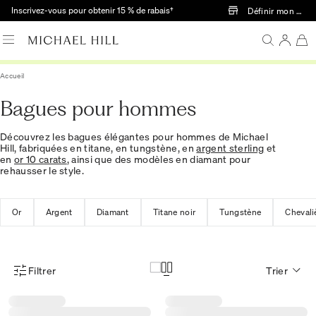
Passer au contenu principal
Inscrivez-vous pour obtenir 15 % de rabais†
Définir mon mag
Accueil
Bagues pour hommes
Découvrez les bagues élégantes pour hommes de Michael
Hill, fabriquées en titane, en tungstène, en
argent sterling
et
en
or 10 carats
, ainsi que des modèles en diamant pour
rehausser le style.
Or
Argent
Diamant
Titane noir
Tungstène
Chevali
Filtrer
Trier
Menu des filtres d'articles