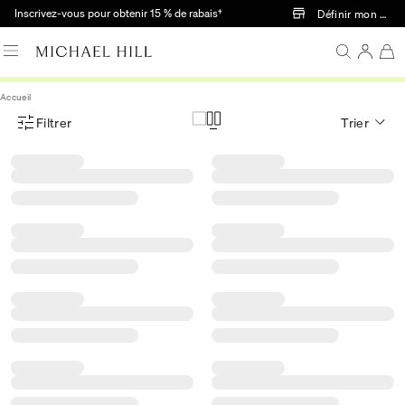
Passer au contenu principal
Inscrivez-vous pour obtenir 15 % de rabais†
Définir mon mag
Accueil
Filtrer
Trier
Menu des filtres d'articles