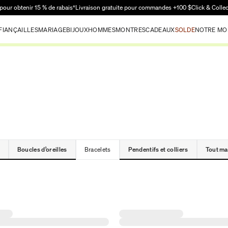
Passer au contenu principal
pour obtenir 15 % de rabais†
Livraison gratuite pour commandes +100 $
Click & Colle
FIANÇAILLES
MARIAGE
BIJOUX
HOMMES
MONTRES
CADEAUX
SOLDE
NOTRE MO
Boucles d’oreilles
Bracelets
Pendentifs et colliers
Tout ma