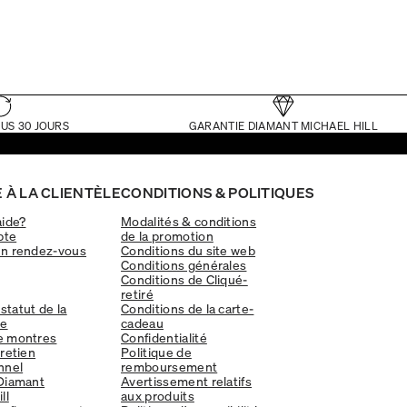
US 30 JOURS
GARANTIE DIAMANT MICHAEL HILL
 À LA CLIENTÈLE
CONDITIONS & POLITIQUES
aide?
Modalités & conditions
pte
de la promotion
un rendez-vous
Conditions du site web
Conditions générales
Conditions de Cliqué-
retiré
 statut de la
Conditions de la carte-
e
cadeau
e montres
Confidentialité
tretien
Politique de
nnel
remboursement
Diamant
Avertissement relatifs
ll
aux produits