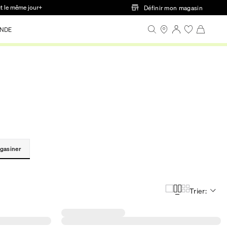
ct le même jour+
Définir mon magasin
NDE
gasiner
Trier: