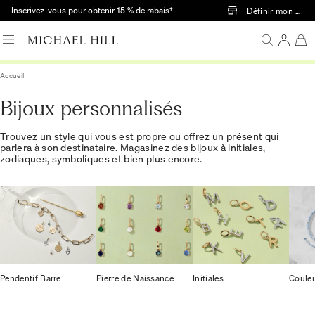
Passer au contenu principal
Inscrivez-vous pour obtenir 15 % de rabais†
Définir mon mag
Accueil
Bijoux personnalisés
Trouvez un style qui vous est propre ou offrez un présent qui
parlera à son destinataire. Magasinez des bijoux à initiales,
zodiaques, symboliques et bien plus encore.
Pendentif Barre
Pierre de Naissance
Initiales
Couleu