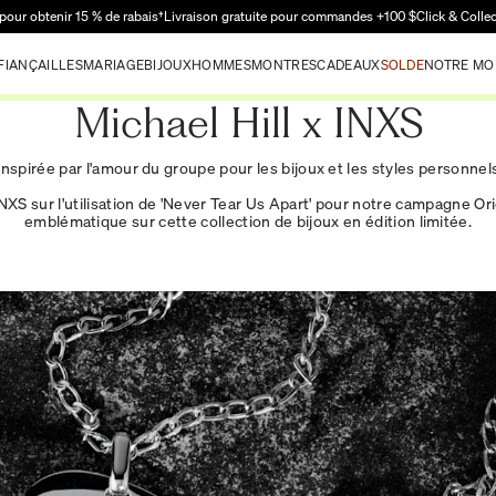
Passer au contenu principal
pour obtenir 15 % de rabais†
Livraison gratuite pour commandes +100 $
Click & Colle
FIANÇAILLES
MARIAGE
BIJOUX
HOMMES
MONTRES
CADEAUX
SOLDE
NOTRE MO
Michael Hill x INXS
 Inspirée par l'amour du groupe pour les bijoux et les styles personne
NXS sur l'utilisation de 'Never Tear Us Apart' pour notre campagne Or
emblématique sur cette collection de bijoux en édition limitée.