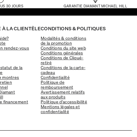
US 30 JOURS
GARANTIE DIAMANT MICHAEL HILL
 À LA CLIENTÈLE
CONDITIONS & POLITIQUES
aide?
Modalités & conditions
pte
de la promotion
un rendez-vous
Conditions du site web
Conditions générales
Conditions de Cliqué-
retiré
 statut de la
Conditions de la carte-
e
cadeau
e montres
Confidentialité
tretien
Politique de
nnel
remboursement
Diamant
Avertissement relatifs
ll
aux produits
e financement
Politique d'accessibilité
Mentions légales et
confidentialité