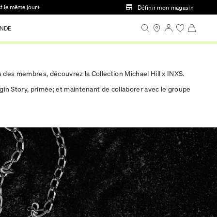
ct le même jour+
Définir mon magasin
NDE
ls des membres, découvrez la Collection Michael Hill x INXS.
igin Story, primée; et maintenant de collaborer avec le groupe