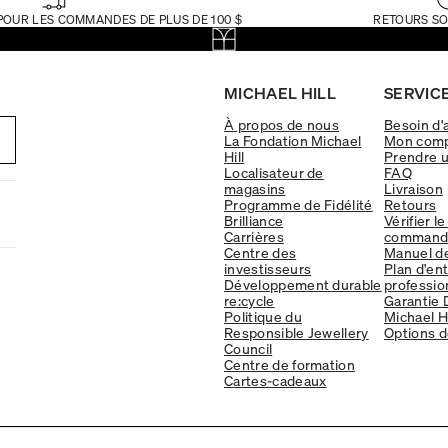
POUR LES COMMANDES DE PLUS DE 100 $
RETOURS SO
MICHAEL HILL
SERVICE
À propos de nous
Besoin d'
La Fondation Michael
Mon com
Hill
Prendre 
Localisateur de
FAQ
magasins
Livraison
Programme de Fidélité
Retours
Brilliance
Vérifier le
Carrières
command
Centre des
Manuel d
investisseurs
Plan d'en
Développement durable
professio
re:cycle
Garantie 
Politique du
Michael Hi
Responsible Jewellery
Options d
Council
Centre de formation
Cartes-cadeaux