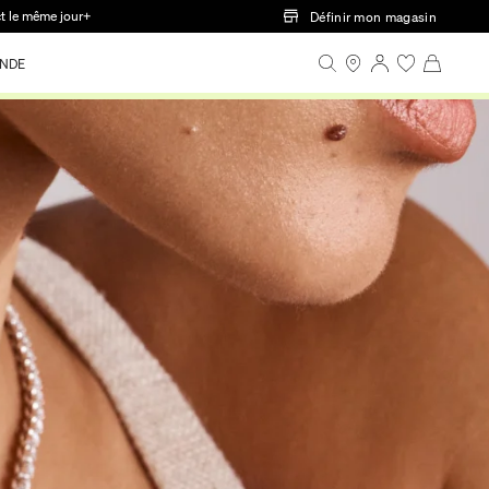
ct le même jour+
Définir mon magasin
NDE