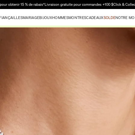
Passer au contenu principal
pour obtenir 15 % de rabais†
Livraison gratuite pour commandes +100 $
Click & Colle
FIANÇAILLES
MARIAGE
BIJOUX
HOMMES
MONTRES
CADEAUX
SOLDE
NOTRE MO