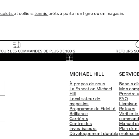
acelets
et colliers
tennis
prêts à porter en ligne ou en magasin.
POUR LES COMMANDES DE PLUS DE 100 $
RETOURS SO
MICHAEL HILL
SERVICE
À propos de nous
Besoin d'
La Fondation Michael
Mon com
Hill
Prendre 
Localisateur de
FAQ
magasins
Livraison
Programme de Fidélité
Retours
Brilliance
Vérifier le
Carrières
command
Centre des
Manuel d
investisseurs
Plan d'en
Développement durable
professio
re:cycle
Garantie 