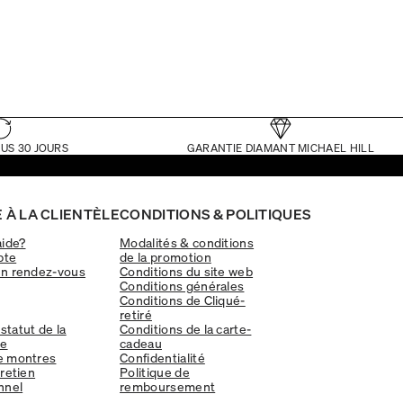
US 30 JOURS
GARANTIE DIAMANT MICHAEL HILL
 À LA CLIENTÈLE
CONDITIONS & POLITIQUES
aide?
Modalités & conditions
pte
de la promotion
un rendez-vous
Conditions du site web
Conditions générales
Conditions de Cliqué-
retiré
 statut de la
Conditions de la carte-
e
cadeau
e montres
Confidentialité
tretien
Politique de
nnel
remboursement
Diamant
Avertissement relatifs