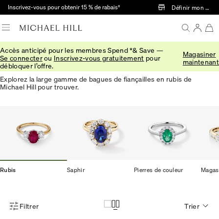
Passer au contenu principal
Inscrivez-vous pour obtenir 15 % de rabais†
Définir mon mag
Accès anticipé pour les membres Spend *& Save —
Magasiner
Bagues de fiançailles en rubis
Se connecter
ou
Inscrivez-vous gratuitement
pour
maintenant
débloquer l’offre.
Explorez la large gamme de bagues de fiançailles en rubis de
Michael Hill pour trouver.
Rubis
Saphir
Pierres de couleur
Magas
Filtrer
Trier
Menu des filtres d'articles