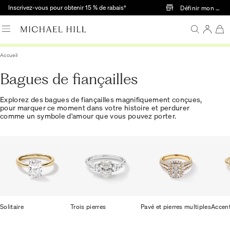
Passer au contenu principal
Inscrivez-vous pour obtenir 15 % de rabais†
Définir mon mag
Accueil
Bagues de fiançailles
Explorez des bagues de fiançailles magnifiquement conçues,
pour marquer ce moment dans votre histoire et perdurer
comme un symbole d'amour que vous pouvez porter.
Solitaire
Trois pierres
Pavé et pierres multiples
Accent