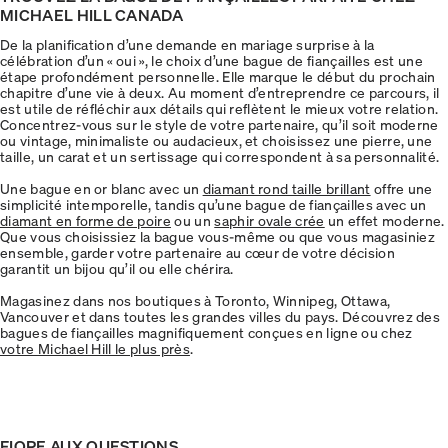
MICHAEL HILL CANADA
De la planification d’une demande en mariage surprise à la
célébration d’un « oui », le choix d’une bague de fiançailles est une
étape profondément personnelle. Elle marque le début du prochain
chapitre d’une vie à deux. Au moment d’entreprendre ce parcours, il
est utile de réfléchir aux détails qui reflètent le mieux votre relation.
Concentrez-vous sur le style de votre partenaire, qu’il soit moderne
ou vintage, minimaliste ou audacieux, et choisissez une pierre, une
taille, un carat et un sertissage qui correspondent à sa personnalité.
Une bague en or blanc avec un
diamant rond taille brillant
offre une
simplicité intemporelle, tandis qu’une bague de fiançailles avec un
diamant en forme de poire
ou un
saphir ovale crée
un effet moderne.
Que vous choisissiez la bague vous-même ou que vous magasiniez
ensemble, garder votre partenaire au cœur de votre décision
garantit un bijou qu’il ou elle chérira.
Magasinez dans nos boutiques à Toronto, Winnipeg, Ottawa,
Vancouver et dans toutes les grandes villes du pays. Découvrez des
bagues de fiançailles magnifiquement conçues en ligne ou chez
votre Michael Hill le plus près
.
FIORE AUX QUESTIONS