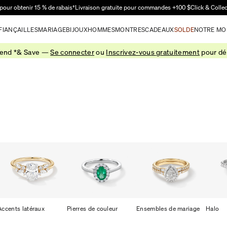
Passer au contenu principal
pour obtenir 15 % de rabais†
Livraison gratuite pour commandes +100 $
Click & Colle
FIANÇAILLES
MARIAGE
BIJOUX
HOMMES
MONTRES
CADEAUX
SOLDE
NOTRE MO
pend *& Save —
Se connecter
ou
Inscrivez-vous gratuitement
pour déb
Accents latéraux
Pierres de couleur
Ensembles de mariage
Halo