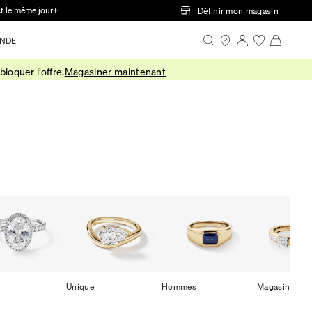
ct le même jour+
Définir mon magasin
NDE
loquer l’offre.
Magasiner maintenant
Unique
Hommes
Magasiner To