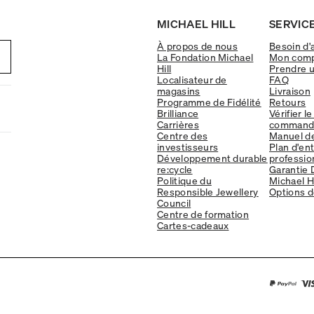
MICHAEL HILL
SERVICE
À propos de nous
Besoin d'
La Fondation Michael
Mon com
Hill
Prendre 
Localisateur de
FAQ
magasins
Livraison
Programme de Fidélité
Retours
Brilliance
Vérifier le
Carrières
command
Centre des
Manuel d
investisseurs
Plan d'en
Développement durable
professio
re:cycle
Garantie 
Politique du
Michael Hi
Responsible Jewellery
Options d
Council
Centre de formation
Cartes-cadeaux