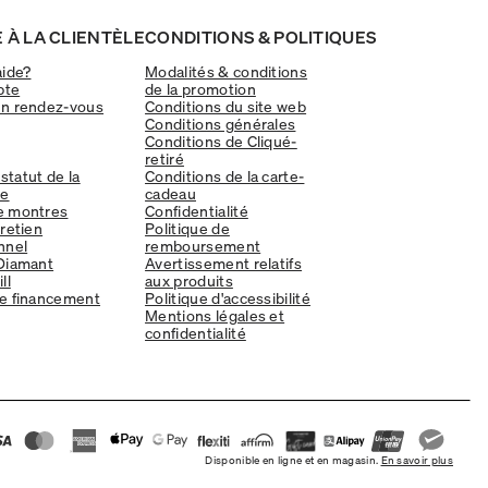
 À LA CLIENTÈLE
CONDITIONS & POLITIQUES
aide?
Modalités & conditions
pte
de la promotion
un rendez-vous
Conditions du site web
Conditions générales
Conditions de Cliqué-
retiré
 statut de la
Conditions de la carte-
e
cadeau
e montres
Confidentialité
tretien
Politique de
nnel
remboursement
Diamant
Avertissement relatifs
ll
aux produits
e financement
Politique d'accessibilité
Mentions légales et
confidentialité
Disponible en ligne et en magasin.
En savoir plus