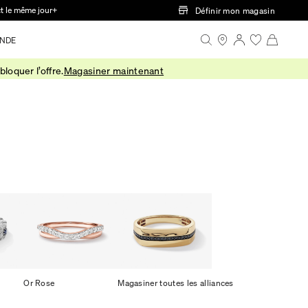
ct le même jour+
Définir mon magasin
NDE
loquer l’offre.
Magasiner maintenant
Or Rose
Magasiner toutes les alliances