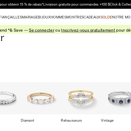
Passer au contenu principal
pour obtenir 15 % de rabais†
Livraison gratuite pour commandes +100 $
Click & Colle
FIANÇAILLES
MARIAGE
BIJOUX
HOMMES
MONTRES
CADEAUX
SOLDE
NOTRE MO
pend *& Save —
Se connecter
ou
Inscrivez-vous gratuitement
pour déb
r
Diamant
Rehausseurs
Vintage