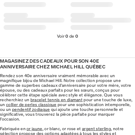
Voir
0
de
0
MAGASINEZ DES CADEAUX POUR SON 40E
ANNIVERSAIRE CHEZ MICHAEL HILL QUÉBEC
Rendez son 40e anniversaire vraiment mémorable avec un
magnifique bijou de Michael Hill. Notre collection propose une
gamme de superbes cadeaux d'anniversaire pour votre mère, votre
épouse, ou des cadeaux parfaits pour les sœurs, conçus pour
célébrer cette étape spéciale avec style et élégance. Que vous
recherchiez un
bracelet tennis en diamant
pour une touche de luxe,
un
collier de perles classique
pour une sophistication intemporelle,
ou un
pendentif zodiaque
qui ajoute une touche personnelle et
significative, vous trouverez la pièce parfaite pour marquer
l'occasion.
Fabriquée en
or jaune
, or blanc, or rose et
argent sterling
, notre
sélection propose des options adaptées à tous les styles et