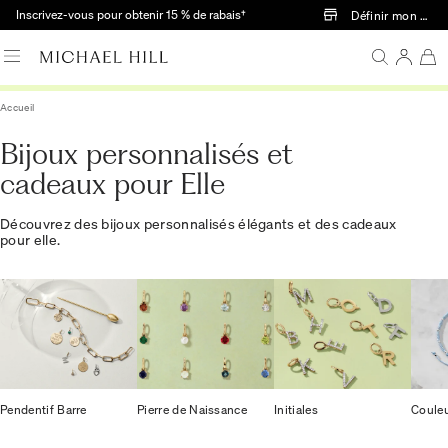
Passer au contenu principal
Inscrivez-vous pour obtenir 15 % de rabais†
Définir mon mag
Accueil
Bijoux personnalisés et
cadeaux pour Elle
Découvrez des bijoux personnalisés élégants et des cadeaux
pour elle.
Pendentif Barre
Pierre de Naissance
Initiales
Couleu