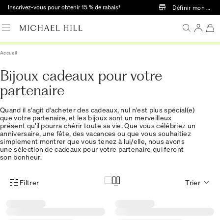
Passer au contenu principal
Inscrivez-vous pour obtenir 15 % de rabais†
Définir mon mag
Accueil
Bijoux cadeaux pour votre
partenaire
Quand il s'agit d'acheter des cadeaux, nul n'est plus spécial(e)
que votre partenaire, et les bijoux sont un merveilleux
présent qu'il pourra chérir toute sa vie. Que vous célébriez un
anniversaire, une fête, des vacances ou que vous souhaitiez
simplement montrer que vous tenez à lui/elle, nous avons
une sélection de cadeaux pour votre partenaire qui feront
son bonheur.
Filtrer
Trier
Menu des filtres d'articles