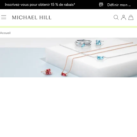
Passer au contenu principal
Inscrivez-vous pour obtenir 15 % de rabais†
Définir mon mag
Accueil