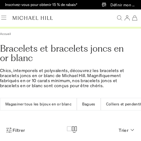
Passer au contenu principal
Inscrivez-vous pour obtenir 15 % de rabais†
Définir mon mag
Accueil
Bracelets et bracelets joncs en
or blanc
Chics, intemporels et polyvalents, découvrez les bracelets et
bracelets joncs en or blanc de Michael Hill. Magnifiquement
fabriqués en or 10 carats minimum, nos bracelets joncs et
bracelets en or blanc sont conçus pour être chéris.
Magasiner tous les bijoux en or blanc
Bagues
Colliers et pendenti
Filtrer
Trier
Menu des filtres d'articles