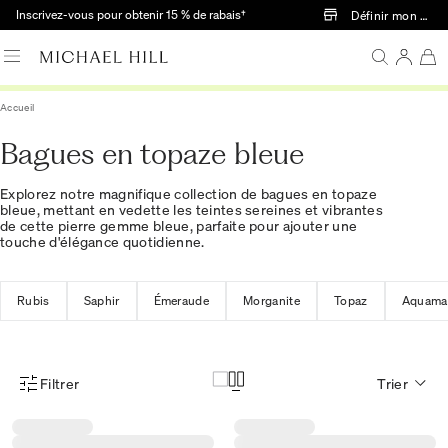
Passer au contenu principal
Inscrivez-vous pour obtenir 15 % de rabais†
Définir mon mag
Accueil
Bagues en topaze bleue
Explorez notre magnifique collection de bagues en topaze
bleue, mettant en vedette les teintes sereines et vibrantes
de cette pierre gemme bleue, parfaite pour ajouter une
touche d'élégance quotidienne.
Rubis
Saphir
Émeraude
Morganite
Topaz
Aquama
Filtrer
Trier
Menu des filtres d'articles