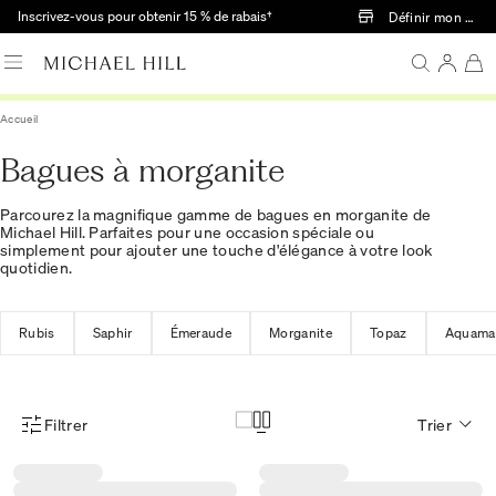
Passer au contenu principal
Inscrivez-vous pour obtenir 15 % de rabais†
Définir mon mag
Accueil
Bagues à morganite
Parcourez la magnifique gamme de bagues en morganite de
Michael Hill. Parfaites pour une occasion spéciale ou
simplement pour ajouter une touche d'élégance à votre look
quotidien.
Rubis
Saphir
Émeraude
Morganite
Topaz
Aquama
Filtrer
Trier
Menu des filtres d'articles