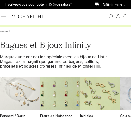
Passer au contenu principal
Inscrivez-vous pour obtenir 15 % de rabais†
Définir mon mag
Accueil
Bagues et Bijoux Infinity
Marquez une connexion spéciale avec les bijoux de l'infini.
Magasinez la magnifique gamme de bagues, colliers,
bracelets et boucles d'oreilles infinies de Michael Hill.
Pendentif Barre
Pierre de Naissance
Initiales
Couleu